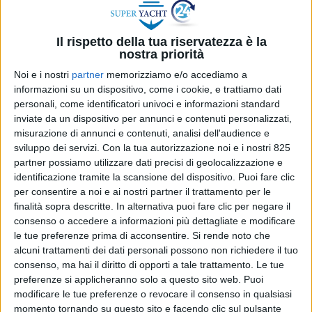
Il rispetto della tua riservatezza è la
nostra priorità
Noi e i nostri
partner
memorizziamo e/o accediamo a
informazioni su un dispositivo, come i cookie, e trattiamo dati
personali, come identificatori univoci e informazioni standard
inviate da un dispositivo per annunci e contenuti personalizzati,
misurazione di annunci e contenuti, analisi dell'audience e
sviluppo dei servizi.
Con la tua autorizzazione noi e i nostri 825
partner possiamo utilizzare dati precisi di geolocalizzazione e
identificazione tramite la scansione del dispositivo. Puoi fare clic
per consentire a noi e ai nostri partner il trattamento per le
Amsterdam (Olanda) –
In occasione del
finalità sopra descritte. In alternativa puoi fare clic per negare il
Metstrade, Quick Group ha presentato il
consenso o accedere a informazioni più dettagliate e modificare
programma di sostenibilità e gli obiettivi per il 2025
le tue preferenze prima di acconsentire.
Si rende noto che
continuando così il programma che mira a ridurre
alcuni trattamenti dei dati personali possono non richiedere il tuo
l’impatto ambientale dei prodotti sviluppati
consenso, ma hai il diritto di opporti a tale trattamento. Le tue
internamente. Il gruppo, insieme ai nuovi brand
preferenze si applicheranno solo a questo sito web. Puoi
entrati a farne parte da circa un anno, ha
modificare le tue preferenze o revocare il consenso in qualsiasi
momento tornando su questo sito e facendo clic sul pulsante
intrapreso un percorso di integrazione per