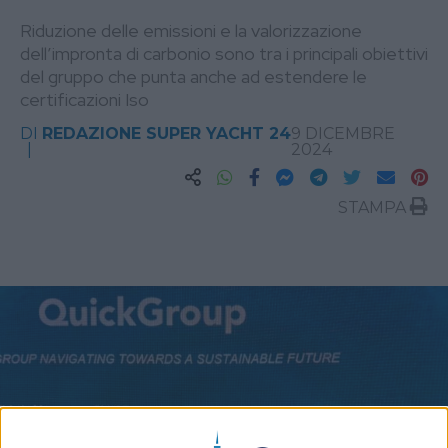
Riduzione delle emissioni e la valorizzazione
dell’impronta di carbonio sono tra i principali obiettivi
del gruppo che punta anche ad estendere le
certificazioni Iso
DI
REDAZIONE SUPER YACHT 24
9 DICEMBRE
2024
STAMPA