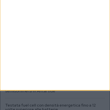
ISCRIVITI ALLA NEWSLETTER
ISCRIVITI
Dichiaro di aver letto e compreso l'informativa sulla privacy e di
dare il mio consenso alla ricezione di promozioni commerciali ed
informative.
Vedi POLITICA SULLA PRIVACY.
MARKET REPORT
SEA.AI addestra l’IA per il rilevamento degli oggetti
semisommersi in Antartide
Testata fuel cell con densità energetica fino a 12
volte superiore alle batterie