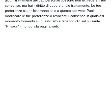
alcuni trattamenti dei dati personali possono non richiedere il tuo
consenso, ma hai il diritto di opporti a tale trattamento. Le tue
preferenze si applicheranno solo a questo sito web. Puoi
modificare le tue preferenze o revocare il consenso in qualsiasi
momento tornando su questo sito e facendo clic sul pulsante
"Privacy" in fondo alla pagina web.
L’assemblea elettiva della sezione yacht di
Federagenti ha eletto ieri il suo nuovo presidente
Fabrizio Palombo.
Il neo presidente Fabrizio Palombo ricopre inoltre
le cariche di amministratore delegato di Luise
Yachting Argentario Srl – Agenzia Palombo di