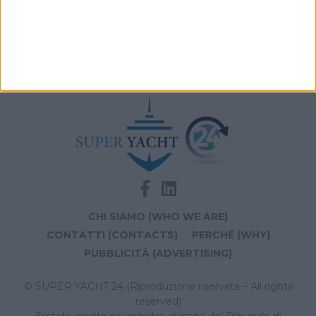
Navis Marine apre la sede di Monaco dedicata a
vendita e brokerage
CHI SIAMO (WHO WE ARE)
CONTATTI (CONTACTS)
PERCHÉ (WHY)
PUBBLICITÀ (ADVERTISING)
© SUPER YACHT 24 (Riproduzione riservata – All rights
reserved)