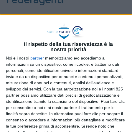
L’assemblea elettiva si è tenuta ieri in Federagenti
a Roma
DI
REDAZIONE SUPER YACHT 24
4 DICEMBRE
2024
Il rispetto della tua riservatezza è la
nostra priorità
Noi e i nostri
partner
memorizziamo e/o accediamo a
STAMPA
informazioni su un dispositivo, come i cookie, e trattiamo dati
personali, come identificatori univoci e informazioni standard
inviate da un dispositivo per annunci e contenuti personalizzati,
misurazione di annunci e contenuti, analisi dell'audience e
sviluppo dei servizi.
Con la tua autorizzazione noi e i nostri 825
partner possiamo utilizzare dati precisi di geolocalizzazione e
identificazione tramite la scansione del dispositivo. Puoi fare clic
per consentire a noi e ai nostri partner il trattamento per le
finalità sopra descritte. In alternativa puoi fare clic per negare il
consenso o accedere a informazioni più dettagliate e modificare
le tue preferenze prima di acconsentire.
Si rende noto che