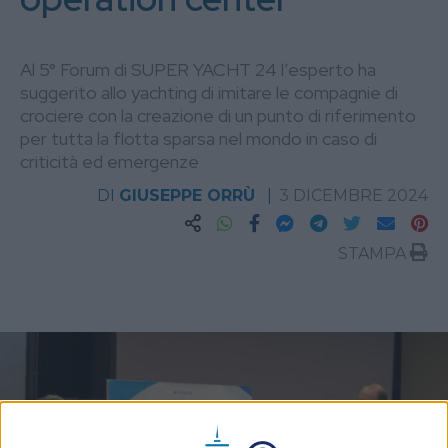
Al 5° Forum di SUPER YACHT 24 l’esperto ha
suggerito allo yachting di imitare le compagnie di
crociere con la creazione di un punto di riferimento
per tutta la flotta sparsa nel mondo in caso di
criticità ed emergenze
DI
GIUSEPPE ORRÙ
3 DICEMBRE 2024
STAMPA