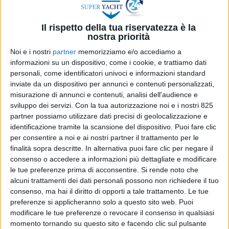
Il rispetto della tua riservatezza è la
nostra priorità
Noi e i nostri
partner
memorizziamo e/o accediamo a
informazioni su un dispositivo, come i cookie, e trattiamo dati
personali, come identificatori univoci e informazioni standard
inviate da un dispositivo per annunci e contenuti personalizzati,
misurazione di annunci e contenuti, analisi dell'audience e
sviluppo dei servizi.
Con la tua autorizzazione noi e i nostri 825
partner possiamo utilizzare dati precisi di geolocalizzazione e
identificazione tramite la scansione del dispositivo. Puoi fare clic
per consentire a noi e ai nostri partner il trattamento per le
Pisa –
Cambia il meteo e deve necessariamente
finalità sopra descritte. In alternativa puoi fare clic per negare il
cambiare il modo di difendersi (o tenersi alla larga)
consenso o accedere a informazioni più dettagliate e modificare
le tue preferenze prima di acconsentire.
Si rende noto che
dai fenomeni meteorologici sempre più violenti e
alcuni trattamenti dei dati personali possono non richiedere il tuo
immediati.
consenso, ma hai il diritto di opporti a tale trattamento. Le tue
preferenze si applicheranno solo a questo sito web. Puoi
L’analisi proposta da Gianfranco Meggiorin di
modificare le tue preferenze o revocare il consenso in qualsiasi
Navimeteo è stata molto apprezzata dai
momento tornando su questo sito e facendo clic sul pulsante