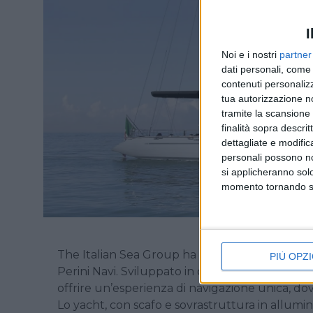
I
Noi e i nostri
partner
dati personali, come 
contenuti personalizz
tua autorizzazione no
tramite la scansione d
finalità sopra descri
dettagliate e modific
personali possono non
si applicheranno sol
momento tornando su 
The Italian Sea Group ha varato il sailing yach
PIÙ OPZI
Perini Navi. Sviluppato in collaborazione con 
offrire un’esperienza di navigazione unica, dov
Lo yacht, con scafo e sovrastruttura in allumin