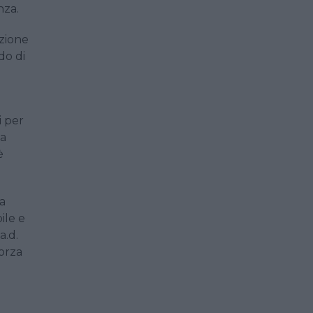
nza.
azione
do di
i per
na
è
la
ile e
a.d.
forza