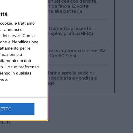
Testata fuel cell con densità
energetica fino a 12 volte
superiore alle batterie
ità
ookie, e trattiamo
A+T Instruments presenta il
per annunci e
nuovo display grafico HFD5
dei servizi.
Con la
ione e identificazione
trattamento per le
Videoworks aggiorna i sistemi AV
ormazioni più
e IT del Crn 60 Eleni
attamenti dei dati
nto. Le tue preferenze
Navis Marine apre la sede di
senso in qualsiasi
Monaco dedicata a vendita e
 web.
brokerage
i
CETTO
o per
luti.