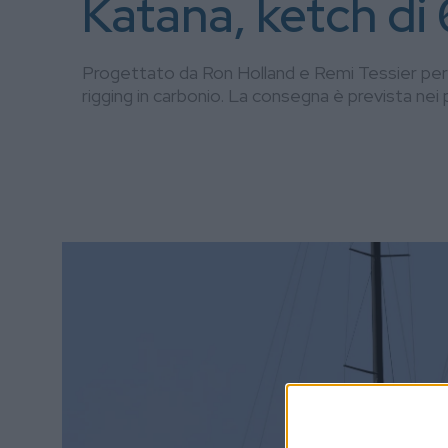
Katana, ketch di 
Progettato da Ron Holland e Remi Tessier per g
rigging in carbonio. La consegna è prevista nei