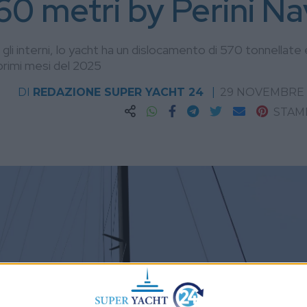
60 metri by Perini Na
li interni, lo yacht ha un dislocamento di 570 tonnellate 
 primi mesi del 2025
DI
REDAZIONE SUPER YACHT 24
29 NOVEMBRE 
STAM