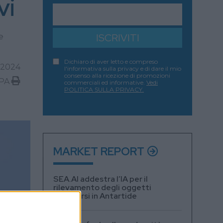
vi
e
ISCRIVITI
Dichiaro di aver letto e compreso
2024
l'informativa sulla privacy e di dare il mio
consenso alla ricezione di promozioni
PA
commerciali ed informative.
Vedi
POLITICA SULLA PRIVACY.
MARKET REPORT
SEA.AI addestra l’IA per il
rilevamento degli oggetti
sommersi in Antartide