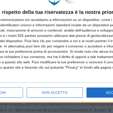
l rispetto della tua riservatezza è la nostra prior
memorizziamo e/o accediamo a informazioni su un dispositivo, come i c
identificatori univoci e informazioni standard inviate da un dispositivo 
ati, misurazione di annunci e contenuti, analisi dell'audience e sviluppo 
i e i nostri 825 partner possiamo utilizzare dati precisi di geolocalizzaz
el dispositivo. Puoi fare clic per consentire a noi e ai nostri partner il 
tte. In alternativa puoi fare clic per negare il consenso o accedere a inf
are le tue preferenze prima di acconsentire.
Si rende noto che alcuni tr
 richiedere il tuo consenso, ma hai il diritto di opporti a tale trattame
o a questo sito web. Puoi modificare le tue preferenze o revocare il con
questo sito e facendo clic sul pulsante "Privacy" in fondo alla pagina
t Katana, il quarto modello della serie di 60 metri ketch d
ONI
NON ACCETTO
AC
l’architetto navale Ron Holland, Katana è stato progettat
e sicurezza, comfort e prestazioni sono i protagonisti asso
io e un dislocamento di circa 570 tonnellate, è dotato di