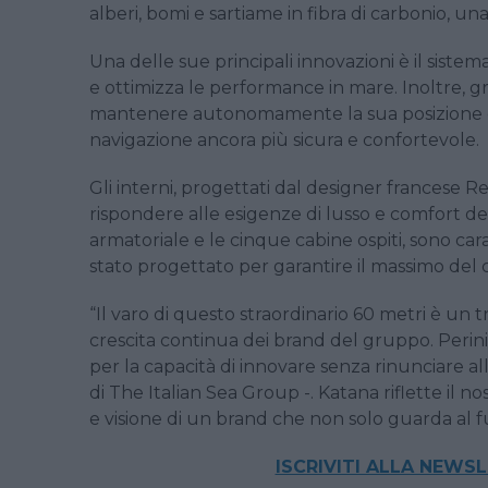
alberi, bomi e sartiame in fibra di carbonio, u
Una delle sue principali innovazioni è il sistem
e ottimizza le performance in mare. Inoltre, gr
mantenere autonomamente la sua posizione e d
navigazione ancora più sicura e confortevole.
Gli interni, progettati dal designer francese R
rispondere alle esigenze di lusso e comfort de
armatoriale e le cinque cabine ospiti, sono ca
stato progettato per garantire il massimo del 
“Il varo di questo straordinario 60 metri è un t
crescita continua dei brand del gruppo. Perini 
per la capacità di innovare senza rinunciare al
di The Italian Sea Group -. Katana riflette il 
e visione di un brand che non solo guarda al 
ISCRIVITI ALLA NEWS