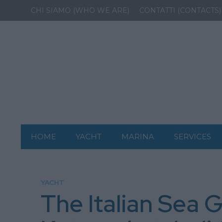
CHI SIAMO (WHO WE ARE)
CONTATTI (CONTACTS)
HOME
YACHT
MARINA
SERVICES
YACHT
The Italian Sea 