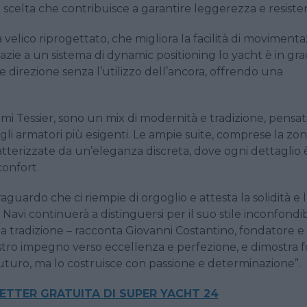
na scelta che contribuisce a garantire leggerezza e resiste
a velico riprogettato, che migliora la facilità di moviment
azie a un sistema di dynamic positioning lo yacht è in gra
irezione senza l’utilizzo dell’ancora, offrendo una
emi Tessier, sono un mix di modernità e tradizione, pensat
gli armatori più esigenti. Le ampie suite, comprese la zo
ratterizzate da un’eleganza discreta, dove ogni dettaglio 
confort.
raguardo che ci riempie di orgoglio e attesta la solidità e 
Navi continuerà a distinguersi per il suo stile inconfondib
la tradizione – racconta Giovanni Costantino, fondatore e 
nostro impegno verso eccellenza e perfezione, e dimostra 
futuro, ma lo costruisce con passione e determinazione”.
LETTER GRATUITA DI SUPER YACHT 24