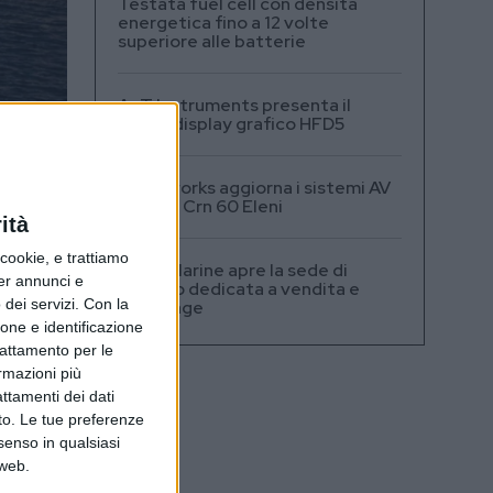
Testata fuel cell con densità
energetica fino a 12 volte
superiore alle batterie
A+T Instruments presenta il
nuovo display grafico HFD5
Videoworks aggiorna i sistemi AV
e IT del Crn 60 Eleni
ità
ookie, e trattiamo
Navis Marine apre la sede di
per annunci e
Monaco dedicata a vendita e
dei servizi.
Con la
brokerage
yal
ione e identificazione
trattamento per le
ormazioni più
e
attamenti dei dati
nto. Le tue preferenze
senso in qualsiasi
 web.