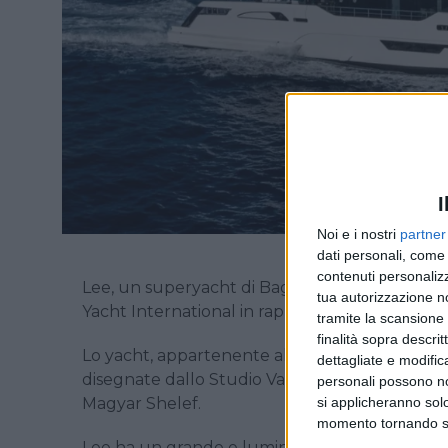
I
Noi e i nostri
partner
dati personali, come 
contenuti personalizz
Lee, un superyacht di Baglietto di 40,9 metri 
tua autorizzazione no
Yacht International in rappresentanza del ven
tramite la scansione d
finalità sopra descri
Lo yacht, appartenente alla serie Dom 133 è s
dettagliate e modific
disegnate dallo Studio Vafiadis, che ne ha cur
personali possono non
si applicheranno sol
Magyar Shelef.
momento tornando su 
Lee ha un grande e luminoso salone grazie all