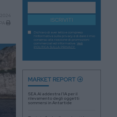
2024
ISCRIVITI
PA
Dichiaro di aver letto e compreso
l'informativa sulla privacy e di dare il mio
consenso alla ricezione di promozioni
commerciali ed informative.
Vedi
POLITICA SULLA PRIVACY.
MARKET REPORT
SEA.AI addestra l’IA per il
rilevamento degli oggetti
sommersi in Antartide