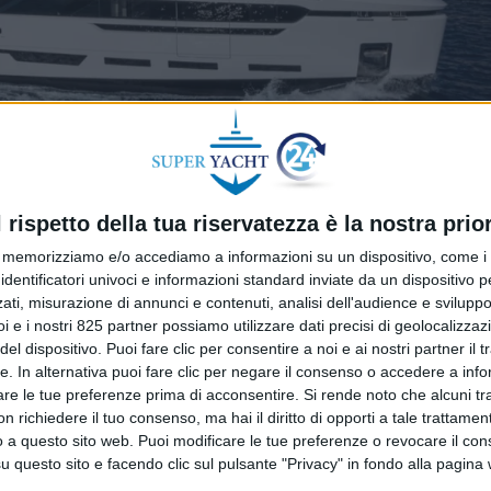
l rispetto della tua riservatezza è la nostra prior
memorizziamo e/o accediamo a informazioni su un dispositivo, come i c
identificatori univoci e informazioni standard inviate da un dispositivo 
ati, misurazione di annunci e contenuti, analisi dell'audience e sviluppo 
e largo 8,7 metri è stato venduto in un accordo dalla Ro
i e i nostri 825 partner possiamo utilizzare dati precisi di geolocalizzaz
ditore.
el dispositivo. Puoi fare clic per consentire a noi e ai nostri partner il 
tte. In alternativa puoi fare clic per negare il consenso o accedere a inf
tato consegnato nel 2023. Le sue linee esterne sono stat
are le tue preferenze prima di acconsentire.
Si rende noto che alcuni tr
ato anche gli interni in collaborazione con Tehila Bracha
 richiedere il tuo consenso, ma hai il diritto di opporti a tale trattame
o a questo sito web. Puoi modificare le tue preferenze o revocare il con
questo sito e facendo clic sul pulsante "Privacy" in fondo alla pagina
e sue ampie vetrate a tutta altezza che, aprendosi verso