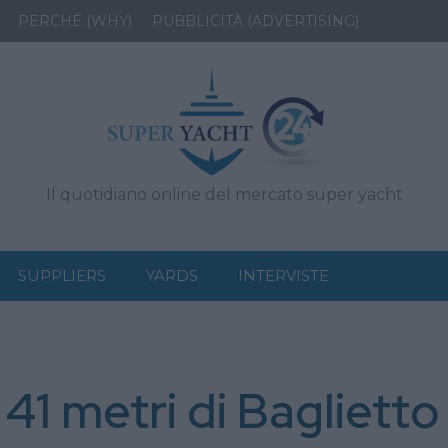
PERCHÉ (WHY)
PUBBLICITÀ (ADVERTISING)
Il quotidiano online del mercato super yacht
SUPPLIERS
YARDS
INTERVISTE
41 metri di Baglietto