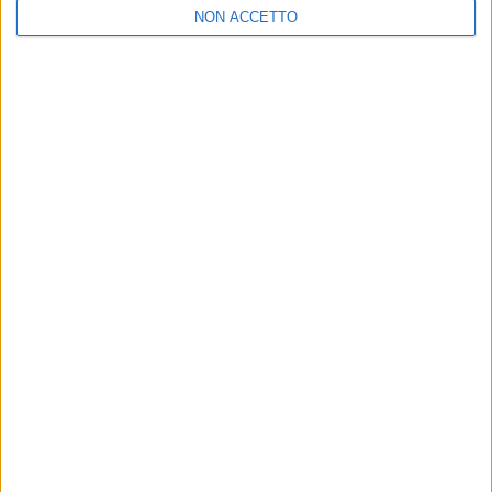
NON ACCETTO
ISCRIVITI ALLA NEWSLETTER