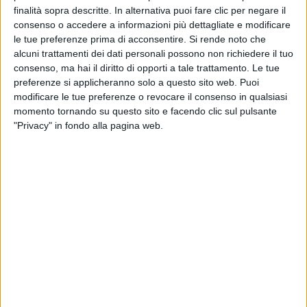
finalità sopra descritte. In alternativa puoi fare clic per negare il
consenso o accedere a informazioni più dettagliate e modificare
le tue preferenze prima di acconsentire.
Si rende noto che
alcuni trattamenti dei dati personali possono non richiedere il tuo
consenso, ma hai il diritto di opporti a tale trattamento. Le tue
Un Custom Line appartente alla serie 112 del
preferenze si applicheranno solo a questo sito web. Puoi
cantiere è stato venduto al termine di una
modificare le tue preferenze o revocare il consenso in qualsiasi
trattativa tra le società Killian Yacht & Ship Brokers
momento tornando su questo sito e facendo clic sul pulsante
e Fgi Yacht Group (con Frank Grzeszczak Sr) che
"Privacy" in fondo alla pagina web.
hanno rispettivamente rappresentato l’acquirente
e il venditore.
Mambo è un superyacht di 34,14 metri consegnato
da Custom Line nel 2003. Le sue linee esterne ed
interne sono state ideate e progettate dallo studio
Zuccon International Project, mentre
l’architettura navale è stata curata da Crn.
Con un volume di 213 Gt lo yacht è in grado di
accogliere fino a otto ospiti nelle sue quattro