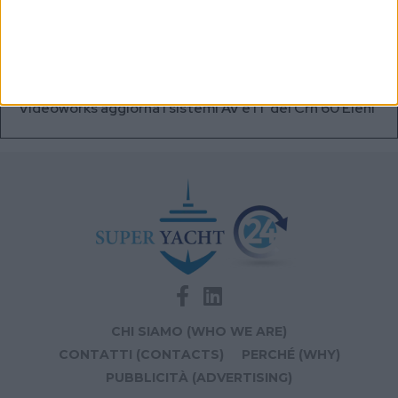
A+T Instruments presenta il nuovo display grafico
HFD5
Videoworks aggiorna i sistemi AV e IT del Crn 60 Eleni
CHI SIAMO (WHO WE ARE)
CONTATTI (CONTACTS)
PERCHÉ (WHY)
PUBBLICITÀ (ADVERTISING)