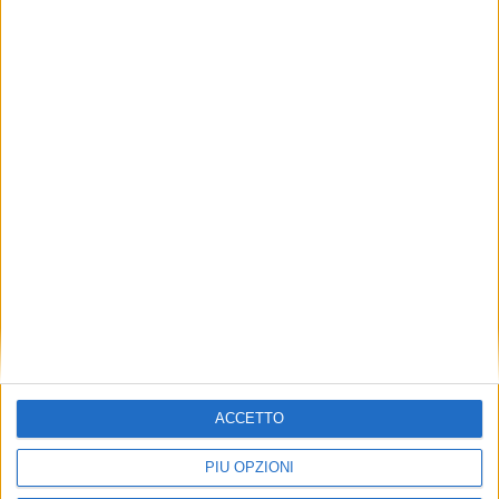
conosciuto per questo Custom Line 112 era di
2.499.000 dollari.
ISCRIVITI ALLA NEWSLETTER GRATUITA DI
SUPER YACHT 24
SUPER YACHT 24 E’ ANCHE SU
WHATSAPP:
BASTA CLICCARE QUI PER
ISCRIVERSI AL CANALE
ED ESSERE SEMPRE
AGGIORNATI
ACCETTO
PIÙ OPZIONI