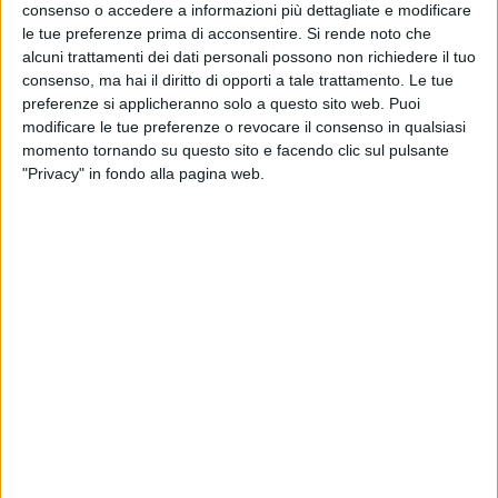
consenso o accedere a informazioni più dettagliate e modificare
le tue preferenze prima di acconsentire.
Si rende noto che
alcuni trattamenti dei dati personali possono non richiedere il tuo
consenso, ma hai il diritto di opporti a tale trattamento. Le tue
preferenze si applicheranno solo a questo sito web. Puoi
modificare le tue preferenze o revocare il consenso in qualsiasi
momento tornando su questo sito e facendo clic sul pulsante
"Privacy" in fondo alla pagina web.
“Esprimo soddisfazione – dichiara il presidente di
Assomarinas Roberto Perocchio – per il parere
positivo espresso dalla sentenza del Consiglio di
Stato 5805-2024 sul ricorso curato dall’Avv.
Rodolfo Barsi e presentato da Assomarinas nei
confronti del Ministero delle Infrastrutture e dei
Trasporti che aveva determinato l’adeguamento