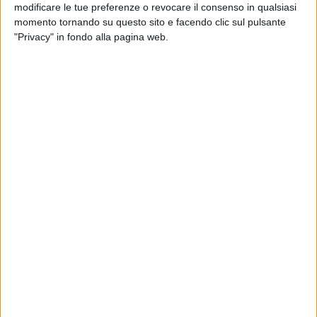
modificare le tue preferenze o revocare il consenso in qualsiasi
momento tornando su questo sito e facendo clic sul pulsante
"Privacy" in fondo alla pagina web.
Il Riva 90 Silvermoon è stato venduto dalla società
Simpson Marine che ha rappresentato l’acquirente
e il venditore.
Lo yacht, appartenente alla serie 90 Argo del
cantiere Riva è stato consegnato nel 2021. Ha linee
esterne disegnate da Officina Italiana Design
(Mauro Micheli) e l’architettura navale realizzata
dallo stesso cantiere costruttore.
Con un volume di 149 GT, è in grado di accogliere
fino a otto ospiti a bordo grazie a un layout
composto da quattro cabine. È inoltre disponibile
una sistemazione separata per un massimo di
quattro membri dell’equipaggio.