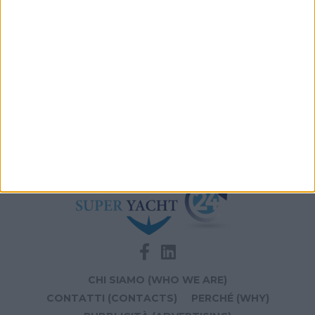
HFD5
Videoworks aggiorna i sistemi AV e IT del Crn 60 Eleni
Navis Marine apre la sede di Monaco dedicata a
vendita e brokerage
CHI SIAMO (WHO WE ARE)
CONTATTI (CONTACTS)
PERCHÉ (WHY)