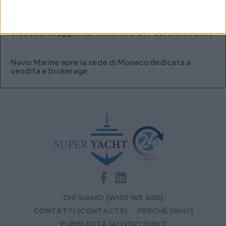
HFD5
Videoworks aggiorna i sistemi AV e IT del Crn 60 Eleni
Navis Marine apre la sede di Monaco dedicata a
vendita e brokerage
CHI SIAMO (WHO WE ARE)
CONTATTI (CONTACTS)
PERCHÉ (WHY)
PUBBLICITÀ (ADVERTISING)