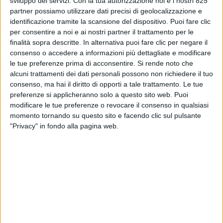
sviluppo dei servizi.
Con la tua autorizzazione noi e i nostri 825
partner possiamo utilizzare dati precisi di geolocalizzazione e
identificazione tramite la scansione del dispositivo. Puoi fare clic
per consentire a noi e ai nostri partner il trattamento per le
finalità sopra descritte. In alternativa puoi fare clic per negare il
consenso o accedere a informazioni più dettagliate e modificare
le tue preferenze prima di acconsentire.
Si rende noto che
alcuni trattamenti dei dati personali possono non richiedere il tuo
consenso, ma hai il diritto di opporti a tale trattamento. Le tue
preferenze si applicheranno solo a questo sito web. Puoi
“L’innovazione progettuale e la ricerca della
modificare le tue preferenze o revocare il consenso in qualsiasi
performance, affinate in quasi 40 anni di design
momento tornando su questo sito e facendo clic sul pulsante
all’avanguardia e comfort lussuoso, hanno trovato
"Privacy" in fondo alla pagina web.
la combinazione perfetta in Pershing 140, il cui
quarto scafo è stato varato lo scorso 20 aprile”.
Con queste parole il marchio di Ferretti Group ha
annunciato l’ingresso in acqua dello yacht che si
sviluppa su due ponti principali, ha un ampio
ponte sole “ed è caratterizzato da un design
esterno con linee filanti, vero emblema del