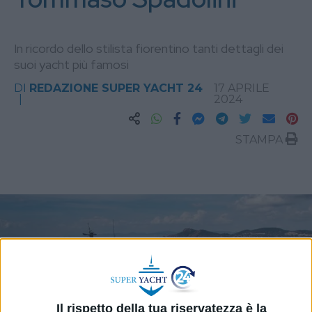
In ricordo dello stilista fiorentino tanti dettagli dei
suoi yacht più famosi
DI
REDAZIONE SUPER YACHT 24
17 APRILE
2024
STAMPA
Il rispetto della tua riservatezza è la