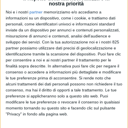
nostra priorità
Noi e i nostri
partner
memorizziamo e/o accediamo a
informazioni su un dispositivo, come i cookie, e trattiamo dati
personali, come identificatori univoci e informazioni standard
inviate da un dispositivo per annunci e contenuti personalizzati,
misurazione di annunci e contenuti, analisi dell'audience e
sviluppo dei servizi.
Con la tua autorizzazione noi e i nostri 825
partner possiamo utilizzare dati precisi di geolocalizzazione e
identificazione tramite la scansione del dispositivo. Puoi fare clic
per consentire a noi e ai nostri partner il trattamento per le
finalità sopra descritte. In alternativa puoi fare clic per negare il
Fra le passioni dello stilista Roberto Cavalli,
consenso o accedere a informazioni più dettagliate e modificare
scomparso venerdi 12 aprile, al primo posto c’era
le tue preferenze prima di acconsentire.
Si rende noto che
sicuramente la moda di cui si circondava anche a
alcuni trattamenti dei dati personali possono non richiedere il tuo
bordo dei suoi yacht, altra grande passione che
consenso, ma hai il diritto di opporti a tale trattamento. Le tue
amava personalizzare con la sua inconfondibile
preferenze si applicheranno solo a questo sito web. Puoi
cifra stilistica dai toni forti e richiami animalier.
modificare le tue preferenze o revocare il consenso in qualsiasi
momento tornando su questo sito e facendo clic sul pulsante
I due più famosi yacht che gli sono appartenuti,
"Privacy" in fondo alla pagina web.
l’RC e il Freedom, sono la prova di come il suo stile
pervadesse tutta la sua vita; per progettarli lo