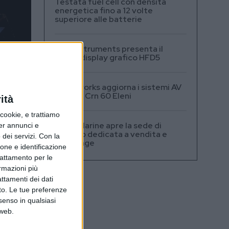
Testata fuel cell con densità
energetica fino a 12 volte
superiore alle batterie
A+T Instruments presenta il
nuovo display grafico HFD5
Videoworks aggiorna i sistemi AV
e IT del Crn 60 Eleni
ità
ookie, e trattiamo
Navis Marine apre la sede di
per annunci e
Monaco dedicata a vendita e
dei servizi.
Con la
brokerage
ione e identificazione
trattamento per le
ormazioni più
attamenti dei dati
nto. Le tue preferenze
senso in qualsiasi
 web.
pochi