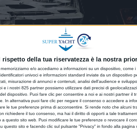
l rispetto della tua riservatezza è la nostra prior
memorizziamo e/o accediamo a informazioni su un dispositivo, come i c
identificatori univoci e informazioni standard inviate da un dispositivo 
ati, misurazione di annunci e contenuti, analisi dell'audience e sviluppo 
i e i nostri 825 partner possiamo utilizzare dati precisi di geolocalizzaz
el dispositivo. Puoi fare clic per consentire a noi e ai nostri partner il 
tte. In alternativa puoi fare clic per negare il consenso o accedere a inf
are le tue preferenze prima di acconsentire.
Si rende noto che alcuni tr
 richiedere il tuo consenso, ma hai il diritto di opporti a tale trattame
o a questo sito web. Puoi modificare le tue preferenze o revocare il con
i in un cantiere è comparsa su Linkedin: si tratta del
questo sito e facendo clic sul pulsante "Privacy" in fondo alla pagina
articolarità è che ‘i due fratelli’, che si trovavano fino a 