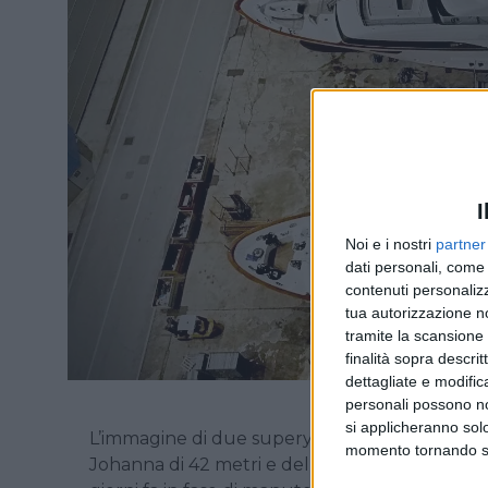
I
Noi e i nostri
partner
dati personali, come 
contenuti personalizz
tua autorizzazione no
tramite la scansione d
finalità sopra descri
dettagliate e modific
personali possono non
si applicheranno sol
L’immagine di due superyacht Benetti affiancat
momento tornando su 
Johanna di 42 metri e del Hoshi di 35 metri. La p