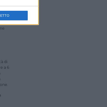
CETTO
iti da
ume
à di
re a 6
a
a
sone.
a