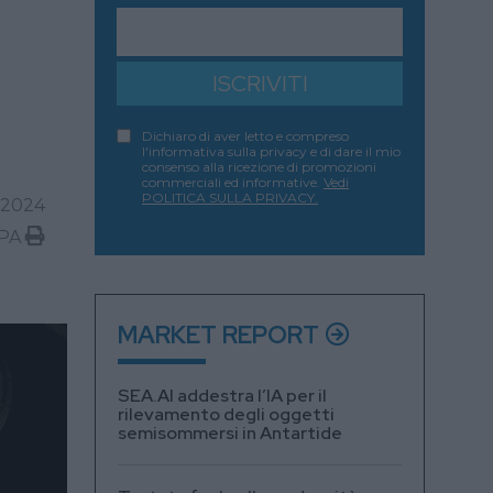
ISCRIVITI
Dichiaro di aver letto e compreso
l'informativa sulla privacy e di dare il mio
consenso alla ricezione di promozioni
commerciali ed informative.
Vedi
POLITICA SULLA PRIVACY.
 2024
PA
MARKET REPORT
SEA.AI addestra l’IA per il
rilevamento degli oggetti
semisommersi in Antartide