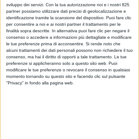
sviluppo dei servizi.
Con la tua autorizzazione noi e i nostri 825
partner possiamo utilizzare dati precisi di geolocalizzazione e
identificazione tramite la scansione del dispositivo. Puoi fare clic
per consentire a noi e ai nostri partner il trattamento per le
finalità sopra descritte. In alternativa puoi fare clic per negare il
consenso o accedere a informazioni più dettagliate e modificare
le tue preferenze prima di acconsentire.
Si rende noto che
alcuni trattamenti dei dati personali possono non richiedere il tuo
consenso, ma hai il diritto di opporti a tale trattamento. Le tue
E’ stato venduto a un cliente americano il primo
preferenze si applicheranno solo a questo sito web. Puoi
yacht della serie Deep Blue 115 del Cantiere delle
modificare le tue preferenze o revocare il consenso in qualsiasi
Marche di 35 metri, a comunicarlo è lo stesso
momento tornando su questo sito e facendo clic sul pulsante
"Privacy" in fondo alla pagina web.
cantiere guidato dal fondatore e amministratore
delegato Vasco Buonpensiere.
L’imbarcazione – spiega CdM – è altamente
personalizzata dall’armatore e ricca di specifiche
tecniche all’avanguardia. Il contratto è stato
definito dall’ufficio di Londra di Iyc.