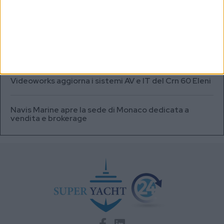
Testata fuel cell con densità energetica fino a 12
volte superiore alle batterie
A+T Instruments presenta il nuovo display grafico
HFD5
Videoworks aggiorna i sistemi AV e IT del Crn 60 Eleni
Navis Marine apre la sede di Monaco dedicata a
vendita e brokerage