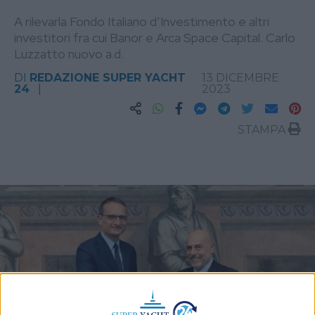
A rilevarla Fondo Italiano d’Investimento e altri
investitori fra cui Banor e Arca Space Capital. Carlo
Luzzatto nuovo a.d.
DI
REDAZIONE SUPER YACHT
13 DICEMBRE
24
2023
STAMPA