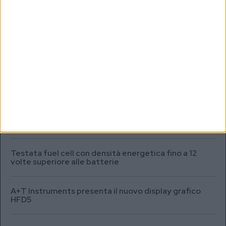
Dichiaro di aver letto e compreso l'informativa sulla privacy e di
dare il mio consenso alla ricezione di promozioni commerciali ed
informative.
Vedi POLITICA SULLA PRIVACY.
MARKET REPORT
SEA.AI addestra l’IA per il rilevamento degli oggetti
semisommersi in Antartide
Testata fuel cell con densità energetica fino a 12
volte superiore alle batterie
A+T Instruments presenta il nuovo display grafico
HFD5