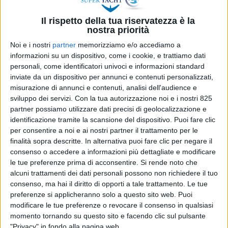
Il rispetto della tua riservatezza è la
nostra priorità
Noi e i nostri
partner
memorizziamo e/o accediamo a
informazioni su un dispositivo, come i cookie, e trattiamo dati
personali, come identificatori univoci e informazioni standard
inviate da un dispositivo per annunci e contenuti personalizzati,
misurazione di annunci e contenuti, analisi dell'audience e
sviluppo dei servizi.
Con la tua autorizzazione noi e i nostri 825
partner possiamo utilizzare dati precisi di geolocalizzazione e
Oggi a Roma è stato finalizzato l’ingresso di Fondo
identificazione tramite la scansione del dispositivo. Puoi fare clic
Italiano d’Investimento Sgr nella compagine
per consentire a noi e ai nostri partner il trattamento per le
societaria di Rina Spa. L’operazione prevede
finalità sopra descritte. In alternativa puoi fare clic per negare il
un’iniezione di capitali fino a 180 milioni di euro
consenso o accedere a informazioni più dettagliate e modificare
sotto forma di equity e una ripartizione delle
le tue preferenze prima di acconsentire.
Si rende noto che
quote che vede Registro Italiano Navale
alcuni trattamenti dei dati personali possono non richiedere il tuo
mantenere la maggioranza, Fondo Italiano
consenso, ma hai il diritto di opporti a tale trattamento. Le tue
preferenze si applicheranno solo a questo sito web. Puoi
d’Investimento e un pool di co-investitori da esso
modificare le tue preferenze o revocare il consenso in qualsiasi
guidati (tra cui Banor e Arca Space Capital) rilevare
momento tornando su questo sito e facendo clic sul pulsante
una quota di minoranza fino al 33% e il
"Privacy" in fondo alla pagina web.