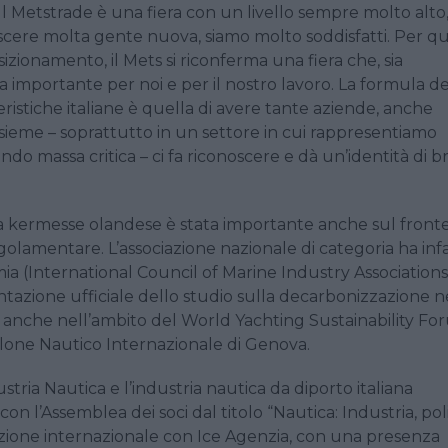
“Il Metstrade è una fiera con un livello sempre molto alto
scere molta gente nuova, siamo molto soddisfatti. Per q
sizionamento, il Mets si riconferma una fiera che, sia
importante per noi e per il nostro lavoro. La formula de
ristiche italiane è quella di avere tante aziende, anche
i assieme – soprattutto in un settore in cui rappresentiamo
ndo massa critica – ci fa riconoscere e dà un’identità di 
la kermesse olandese è stata importante anche sul front
golamentare. L’associazione nazionale di categoria ha infa
a (International Council of Marine Industry Association
sentazione ufficiale dello studio sulla decarbonizzazione n
o anche nell’ambito del World Yachting Sustainability F
alone Nautico Internazionale di Genova.
ia Nautica e l’industria nautica da diporto italiana
on l’Assemblea dei soci dal titolo “Nautica: Industria, poli
mozione internazionale con Ice Agenzia, con una presenza