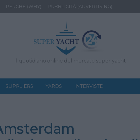
PERCHÉ (WHY)
PUBBLICITÀ (ADVERTISING)
Il quotidiano online del mercato super yacht
SUPPLIERS
YARDS
INTERVISTE
 Amsterdam