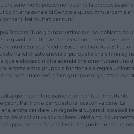
settore sono molto positivi, nonostante la preoccupazione
Nautico Internazionale di Genova e qui ad Amsterdam è a
on tanti bei risultati per tutti”.
mps&Blowers: “Due giornate ottime per noi, abbiamo avu
ate. Le grandi aspettative che avevamo non sono venute 
ovenienti da Europa, Middle East, Turchia e Asia. È il seco
esto ha rafforzato ancora di più quella che è l’immagine
 nella quale abbiamo molte aziende che sono numeri uno d
 Unire le forze e fare gruppo è funzionale e regala un’imm
gliamo continuare così, a fare gruppo e organizzare event
ualità, giornate interessante e con contatti importanti.
ryacht Pavillion e per questo la location va bene. La
liana, anche per dare un segnale ai buyers di cosa sia il be
arte della collettiva dovrebbero unirsi a noi, sicurament
n gruppo importante, che lascia il segno in questo Salone