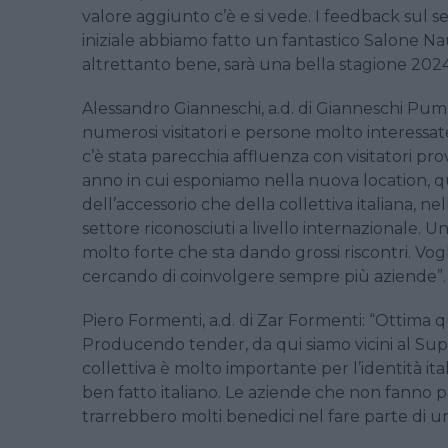
valore aggiunto c’è e si vede. I feedback sul 
iniziale abbiamo fatto un fantastico Salone 
altrettanto bene, sarà una bella stagione 2024 c
Alessandro Gianneschi, a.d. di Gianneschi Pu
numerosi visitatori e persone molto interess
c’è stata parecchia affluenza con visitatori pr
anno in cui esponiamo nella nuova location, qu
dell’accessorio che della collettiva italiana,
settore riconosciuti a livello internazionale.
molto forte che sta dando grossi riscontri. Vo
cercando di coinvolgere sempre più aziende”.
Piero Formenti, a.d. di Zar Formenti: “Ottima q
Producendo tender, da qui siamo vicini al Supe
collettiva è molto importante per l’identità ita
ben fatto italiano. Le aziende che non fanno p
trarrebbero molti benedici nel fare parte di u