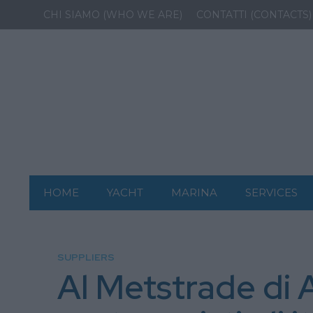
CHI SIAMO (WHO WE ARE)
CONTATTI (CONTACTS)
HOME
YACHT
MARINA
SERVICES
SUPPLIERS
Al Metstrade di