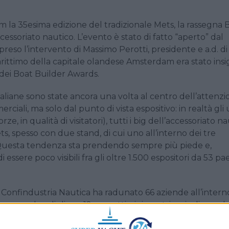
 la 35esima edizione del tradizionale Mets, la rassegna
cessoriato nautico. L’evento è stato di fatto “aperto” dal
reso l’intervento di Massimo Perotti, presidente e a.d. di
rittimo della capitale olandese Amsterdam era stato insi
dei Boat Builder Awards.
 italiane sono state ancora una volta al centro dell’attenzi
rciali, ma solo dal punto di vista espositivo: in realtà gli u
ze, in qualità di visitatori), tutti i big dell’accessoriato n
 spesso con due stand, di cui uno all’interno dei tre
. Questa tendenza sta prendendo sempre più piede e,
ssere poco visibili fra gli oltre 1.500 espositori da 53 pae
ze, Confindustria Nautica ha radunato 66 aziende all’intern
do anno al padiglione 12, con ottimi riscontri a giudicare da