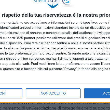
 più ampi sul Mets con articoli e interviste dedicati ai
Besenzoni, Razeto e Casareto, AMS, Quick, Videoworks, T
l rispetto della tua riservatezza è la nostra prior
e altri marchi emergenti come Gussi Italia, cui è stata
memorizziamo e/o accediamo a informazioni su un dispositivo, come i c
Dame.
identificatori univoci e informazioni standard inviate da un dispositivo 
ati, misurazione di annunci e contenuti, analisi dell'audience e sviluppo 
rande valore di partecipare al Metstrade di Amsterdam
i e i nostri 825 partner possiamo utilizzare dati precisi di geolocalizzaz
rato Saverio Cecchi, presidente di Confindustria Nautica. “F
el dispositivo. Puoi fare clic per consentire a noi e ai nostri partner il 
mente strategico per l’internazionalizzazione delle azi
tte. In alternativa puoi fare clic per negare il consenso o accedere a inf
nnovazione. A partire dalla sinergia nelle azioni di
are le tue preferenze prima di acconsentire.
Si rende noto che alcuni tr
ato il ruolo di leader di mercato del Made in Italy”.
 richiedere il tuo consenso, ma hai il diritto di opporti a tale trattame
o a questo sito web. Puoi modificare le tue preferenze o revocare il con
hanno preso parte alla collettiva italiana riunita nella 
questo sito e facendo clic sul pulsante "Privacy" in fondo alla pagina
ti. Anton Francesco Albertoni, amministratore delegato d
lto bene, abbiamo avuto due bellissime giornate. Abbiam
ONI
NON ACCETTO
AC
a stagione 2024 ci sono tutti. La collettiva per noi è
 italiana, essere vicino ai colleghi e poter lavorare insie
rdinamento di un’Associazione di categoria che ti supporta,