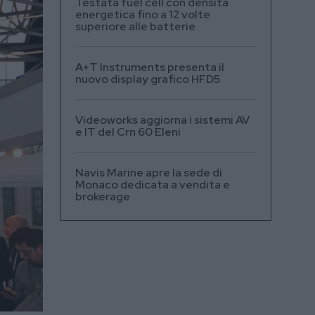
Testata fuel cell con densità
energetica fino a 12 volte
superiore alle batterie
A+T Instruments presenta il
nuovo display grafico HFD5
Videoworks aggiorna i sistemi AV
e IT del Crn 60 Eleni
Navis Marine apre la sede di
Monaco dedicata a vendita e
brokerage