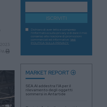
ISCRIVITI
a
Dichiaro di aver letto e compreso
l'informativa sulla privacy e di dare il mio
consenso alla ricezione di promozioni
commerciali ed informative.
Vedi
POLITICA SULLA PRIVACY.
2023
PA
MARKET REPORT
SEA.AI addestra l’IA per il
rilevamento degli oggetti
sommersi in Antartide