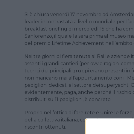
Si è chiusa venerdì 17 novembre ad Amsterdam
leader incontrastata a livello mondiale per l’ac
breakfast briefing di mercoledì 15 che ha comp
Sanlorenzo, il quale la sera prima al museo ma
del premio Lifetime Achievement nell’ambito 
Nei tre giorni di fiera tenuta al Rai le aziende
assenti i grandi cantieri (per ovvie ragioni comme
tecnici dei principali gruppi erano presenti in for
non mancano mai all’appuntamento con il Mets,
padiglioni dedicati al settore dei superyacht
evidentemente, paga, anche perché il rischio di e
distribuiti su 11 padiglioni, è concreto.
Proprio nell’ottica di fare rete e unire le for
della collettiva italiana, collocata per il secon
riscontri ottenuti.