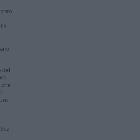
,
uanto
lla
brand
e del
tti
s che
el
orum
tica,