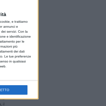
eam
ità
ookie, e trattiamo
per annunci e
dei servizi.
Con la
ione e identificazione
are
trattamento per le
ende
ormazioni più
attamenti dei dati
nto. Le tue preferenze
senso in qualsiasi
Hall
 web.
i
o
CETTO
me.
 il