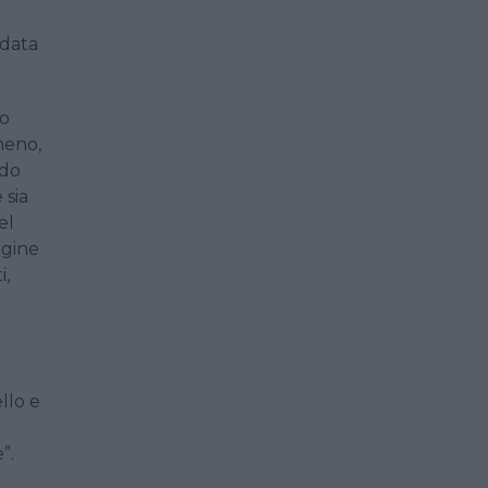
ndata
to
meno,
ndo
 sia
el
agine
i,
llo e
e
”.