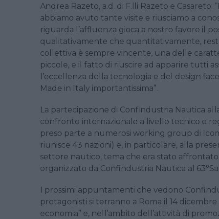
Andrea Razeto, a.d. di F.lli Razeto e Casareto: 
abbiamo avuto tante visite e riusciamo a cono
riguarda l’affluenza gioca a nostro favore il po
qualitativamente che quantitativamente, resta 
collettiva è sempre vincente, una delle caratte
piccole, e il fatto di riuscire ad apparire tutt
l’eccellenza della tecnologia e del design face
Made in Italy importantissima”.
La partecipazione di Confindustria Nautica al
confronto internazionale a livello tecnico e re
preso parte a numerosi working group di Icomi
riunisce 43 nazioni) e, in particolare, alla pre
settore nautico, tema che era stato affrontat
organizzato da Confindustria Nautica al 63°S
I prossimi appuntamenti che vedono Confindustr
protagonisti si terranno a Roma il 14 dicembre c
economia” e, nell’ambito dell’attività di pro