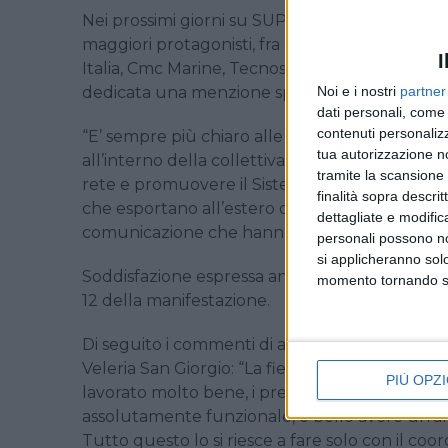
Nei prossimi giorni su SUPER YACHT 24 resoconti
maggiori protagonisti, fra cui gruppo Boero, 
I
Italia, Cmc Marine, Tecnoseal, HP Watermakers 
Noi e i nostri
partner
dedicata una menzione speciale del premio 
dati personali, come 
contenuti personalizz
“E’ sempre più chiaro alle nostre aziende il g
tua autorizzazione no
all’interno della collettiva italiana” ha dichia
tramite la scansione d
rete e promuovere il Sistema Paese è assoluta
finalità sopra descri
che esportano all’estero qualità, eccellenza e i
dettagliate e modific
comunicazione che hanno valorizzato e amplific
personali possono non
si applicheranno sol
Soddisfazione espressa anche dalle aziende che 
momento tornando su 
12 della manifestazione.
Di seguito i commenti di alcuni dei protagonis
Veleria San Giorgio: “La fiera sta andando mo
PIÙ OPZI
lavorato molto bene, i presupposti per un’ottim
assolutamente funzionale, è bello avere un’area
Tutto questo lo si riesce a fare solo con il coo