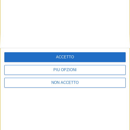
spiegato Orsi. Aggiungendo che “a Civitavecchia
inizieranno a operare quasi da subito su un terzo
della superficie disponibile sull’ex Privilege.
L’Autorità portuale metterà a disposizione le aree
sia per attività di logistica che di carpenteria
navale”.
CLICCA QUI PER ISCRIVERTI ALLA NEWSLETTER
GRATUITA DI SUPER YACHT 24
ACCETTO
PIÙ OPZIONI
NON ACCETTO