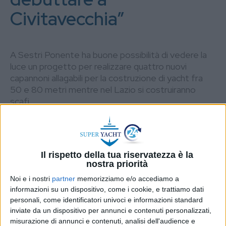
Civitavecchia”
A Sestri Ponente ha buone possibilità di vedere la
luce un progetto per realizzare quattro nuovi
capannoni allagabili per la costruzione di yacht fra
50 e 80 metri mentre nel Lazio si costruiranno
scafi
DI
NICOLA CAPUZZO
29 SETTEMBRE 2023
STAMPA
Il rispetto della tua riservatezza è la
nostra priorità
Noi e i nostri
partner
memorizziamo e/o accediamo a
informazioni su un dispositivo, come i cookie, e trattiamo dati
personali, come identificatori univoci e informazioni standard
inviate da un dispositivo per annunci e contenuti personalizzati,
misurazione di annunci e contenuti, analisi dell'audience e