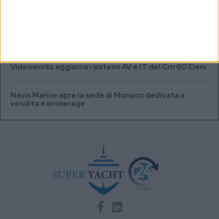
volte superiore alle batterie
A+T Instruments presenta il nuovo display grafico
HFD5
Videoworks aggiorna i sistemi AV e IT del Crn 60 Eleni
Navis Marine apre la sede di Monaco dedicata a
vendita e brokerage