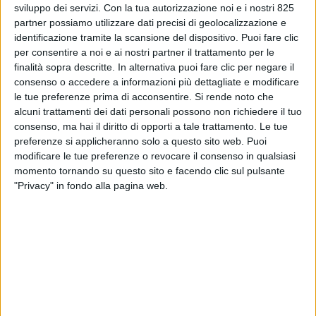
sviluppo dei servizi.
Con la tua autorizzazione noi e i nostri 825
partner possiamo utilizzare dati precisi di geolocalizzazione e
identificazione tramite la scansione del dispositivo. Puoi fare clic
per consentire a noi e ai nostri partner il trattamento per le
finalità sopra descritte. In alternativa puoi fare clic per negare il
consenso o accedere a informazioni più dettagliate e modificare
le tue preferenze prima di acconsentire.
Si rende noto che
alcuni trattamenti dei dati personali possono non richiedere il tuo
consenso, ma hai il diritto di opporti a tale trattamento. Le tue
preferenze si applicheranno solo a questo sito web. Puoi
modificare le tue preferenze o revocare il consenso in qualsiasi
Cannes (Francia) –
Tankoa Yachts è al lavoro per
momento tornando su questo sito e facendo clic sul pulsante
espandere in maniera significativa la propria
"Privacy" in fondo alla pagina web.
capacità produttiva nello stabilimento di Genova
Sestri Ponente e nel breve periodo si prepara a
debuttare con attività riconducibili alla costruzione
di scafi a Civitavecchia. A rivelarlo, a margine della
conferenza stampa di presentazione del nuovo
mega yacht T560 Apache, è stato Guido Orsi,
marketing & communications manager (nonchè