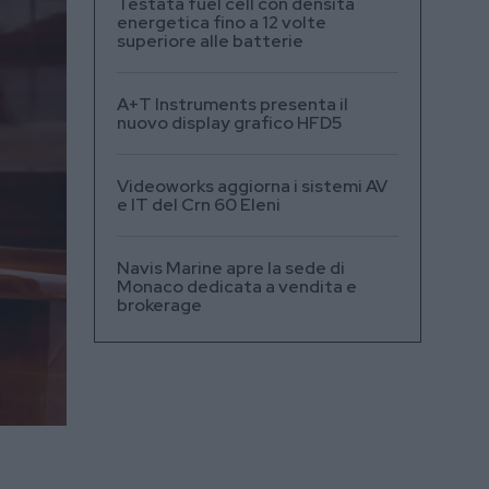
Testata fuel cell con densità
energetica fino a 12 volte
superiore alle batterie
A+T Instruments presenta il
nuovo display grafico HFD5
Videoworks aggiorna i sistemi AV
e IT del Crn 60 Eleni
Navis Marine apre la sede di
Monaco dedicata a vendita e
brokerage