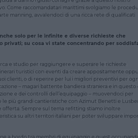
ida si danno i giusti consigli e grazie a questo nostro
vo. Come raccomandatari marittimi svolgiamo le procedu
rte manning, avvalendoci di una ricca rete di qualificati
he solo per le infinite e diverse richieste che
r o privati; su cosa vi state concentrando per soddisf
cerca e studio per raggiungere e superare le richieste
 itinerari turistici con eventi da creare appositamente opp
i clienti, o di reperire per lui i migliori preventivi per ogn
rcazione – magari battente bandiera straniera e in questo
zione e dei controlli dell’equipaggio – muovendoci per
 le più grandi cantieristiche con Azimut Benetti e Lusbe
re offerta. Sempre sul tema refitting stiamo inoltre
tica su altri territori italiani per poter sviluppare impo
one a bordo tra membri di equipaggio e guest occupando