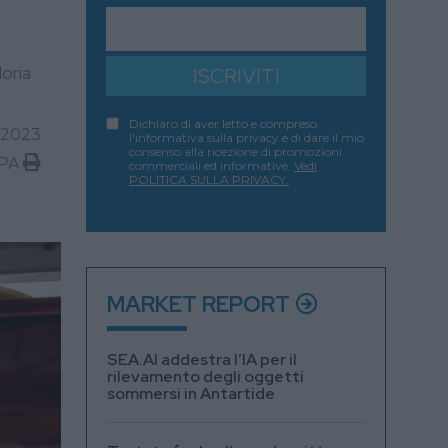
oria
ISCRIVITI
Dichiaro di aver letto e compreso
 2023
l'informativa sulla privacy e di dare il mio
consenso alla ricezione di promozioni
PA
commerciali ed informative.
Vedi
POLITICA SULLA PRIVACY.
MARKET REPORT
SEA.AI addestra l’IA per il
rilevamento degli oggetti
sommersi in Antartide