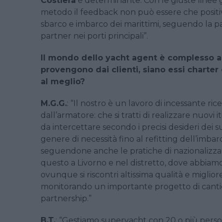
Costiera
è determinante. Con le giuste linee gu
metodo il feedback non può essere che positi
sbarco e imbarco dei marittimi, seguendo la pa
partner nei porti principali”.
Il mondo dello yacht agent è complesso anc
provengono dai
clienti, siano essi charte
al meglio?
M.G.G.
: “Il nostro è un lavoro di incessante ri
dall’armatore: che si tratti di realizzare nuovi
da intercettare secondo i precisi desideri dei suo
genere di necessità fino al refitting dell’imba
seguendone anche le pratiche di nazionalizza
questo a Livorno e nel distretto, dove abbiamo
ovunque si riscontri altissima qualità e miglio
monitorando un importante progetto di cantieris
partnership.”
B.T.
: “Gestiamo superyacht con 20 o più pers