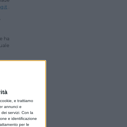
ilade
g.it
.
e
he ha
quale
i più
rare
idi
ità
a
ookie, e trattiamo
per annunci e
fa
dei servizi.
Con la
ione e identificazione
no
trattamento per le
e dei