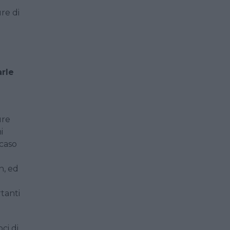
re di
arle
ure
i
 caso
n, ed
rtanti
ci di