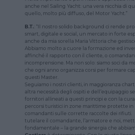
anche nel Sailing Yacht: una vera nicchia di q
quello, molto più diffuso, del Motor Yacht.”
B.T.
: “Il nostro solido background ci rende pr
smart, digitale e social, un mercato in forte
anche da mia sorella Maria Vittoria che gestisce
Abbiamo molto a cuore la formazione ed inves
affinché il rapporto con il cliente, o comandant
incomprensione. Ma non solo: siamo soci da mo
che ogni anno organizza corsi per formare capi
questi Master.
Seguiamo i nostri clienti, in maggioranza chart
altra necessità degli ospiti e dell’equipaggio s
fornitori allineati a questi principi e con la cur
percorsi turistici in zone marittime protette i
comandanti sulle corrette raccolte dei rif
tutelare il comandante, l’armatore e noi, met
fondamentale – la grande sinergia che abbiam