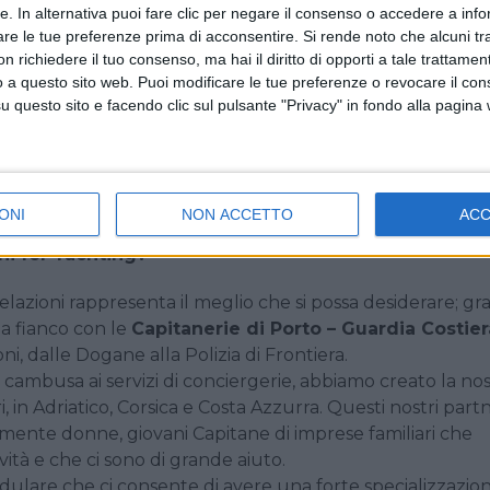
tte. In alternativa puoi fare clic per negare il consenso o accedere a inf
le cui è seguito un percorso di esperienze prima da noi, poi
are le tue preferenze prima di acconsentire.
Si rende noto che alcuni tr
, Agenzia Dogane e Monopoli, Autorità di Sistema Portuale 
 richiedere il tuo consenso, ma hai il diritto di opporti a tale trattame
nseguendo nel frattempo anche un master presso la facol
o a questo sito web. Puoi modificare le tue preferenze o revocare il con
a Pilade Giani nel 2015 con questo bagaglio professionale 
questo sito e facendo clic sul pulsante "Privacy" in fondo alla pagina
ui si è occupata del reparto doganale, poi commerciale 
ha spinta a lasciare nelle sue mani, fresche di processi
appunto lo Yachting, quale sfida nella continuità e auspica
ONI
NON ACCETTO
AC
ani for Yachting?
 relazioni rappresenta il meglio che si possa desiderare; gra
 a fianco con le
Capitanerie di Porto – Guardia Costier
oni, dalle Dogane alla Polizia di Frontiera.
 di cambusa ai servizi di conciergerie, abbiamo creato la no
i, in Adriatico, Corsica e Costa Azzurra. Questi nostri part
temente donne, giovani Capitane di imprese familiari che
tà e che ci sono di grande aiuto.
dulare che ci consente di avere una forte specializzazio