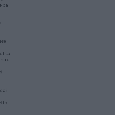
e da
o
ese
utica
nti di
ni
i
do i
etto