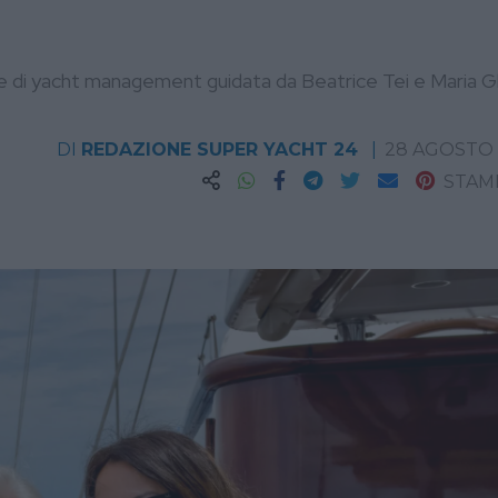
se di yacht management guidata da Beatrice Tei e Maria Gl
DI
REDAZIONE SUPER YACHT 24
28 AGOSTO
STAM