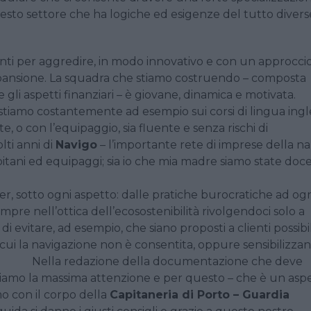
uesto settore che ha logiche ed esigenze del tutto divers
onti per aggredire, in modo innovativo e con un approcci
 espansione. La squadra che stiamo costruendo – composta
 gli aspetti finanziari – è giovane, dinamica e motivata.
tiamo costantemente ad esempio sui corsi di lingua ingl
e, o con l’equipaggio, sia fluente e senza rischi di
lti anni di
Navigo
– l’importante rete di imprese della na
tani ed equipaggi; sia io che mia madre siamo state doce
er, sotto ogni aspetto: dalle pratiche burocratiche ad og
empre nell’ottica dell’ecosostenibilità rivolgendoci solo a
a di evitare, ad esempio, che siano proposti a clienti possibil
n cui la navigazione non è consentita, oppure sensibilizzan
iuti. Nella redazione della documentazione che deve
tiamo la massima attenzione e per questo – che è un asp
o con il corpo della
Capitaneria di Porto – Guardia