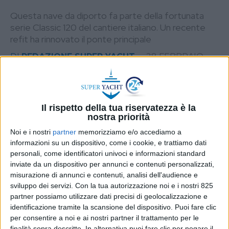
Questa nave da diporto fa parte della fortunata
serie Classic 120 del cantiere italiano. Un recente
refit ha rinnovato il ponte principale
DI
REDAZIONE SUPER YACHT
28 FEBBRAIO
24
2023
STAMPA
Il rispetto della tua riservatezza è la
nostra priorità
Noi e i nostri
partner
memorizziamo e/o accediamo a
informazioni su un dispositivo, come i cookie, e trattiamo dati
personali, come identificatori univoci e informazioni standard
inviate da un dispositivo per annunci e contenuti personalizzati,
misurazione di annunci e contenuti, analisi dell'audience e
sviluppo dei servizi.
Con la tua autorizzazione noi e i nostri 825
partner possiamo utilizzare dati precisi di geolocalizzazione e
identificazione tramite la scansione del dispositivo. Puoi fare clic
per consentire a noi e ai nostri partner il trattamento per le
finalità sopra descritte. In alternativa puoi fare clic per negare il