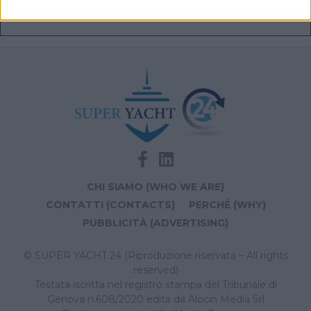
Navis Marine apre la sede di Monaco dedicata a
vendita e brokerage
CHI SIAMO (WHO WE ARE)
CONTATTI (CONTACTS)
PERCHÉ (WHY)
PUBBLICITÀ (ADVERTISING)
© SUPER YACHT 24 (Riproduzione riservata – All rights
reserved)
Testata iscritta nel registro stampa del Tribunale di
Genova n.608/2020 edita da Alocin Media Srl