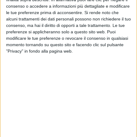
consenso o accedere a informazioni più dettagliate e modificare
le tue preferenze prima di acconsentire.
Si rende noto che
alcuni trattamenti dei dati personali possono non richiedere il tuo
consenso, ma hai il diritto di opporti a tale trattamento. Le tue
preferenze si applicheranno solo a questo sito web. Puoi
modificare le tue preferenze o revocare il consenso in qualsiasi
momento tornando su questo sito e facendo clic sul pulsante
"Privacy" in fondo alla pagina web.
Il 36,6 metri di Benetti battezzato Mamma Mia è
stato appena venduto in una trattativa condotta
da Denison Yachting in rappresentanza
dell’acquirente e Allied Marine per il venditore.
Consegnato nel 2007 dal cantiere italiano, che ne
ha anche progettato l’architettura navale, questo
superyacht è costruito in vetroresina e fa parte
della serie Classic 120. Le sue linee esterne sono
state disegnate da Stefano Righini Design mentre
gli arredi sono stati curati da Zuretti Interior
Design.