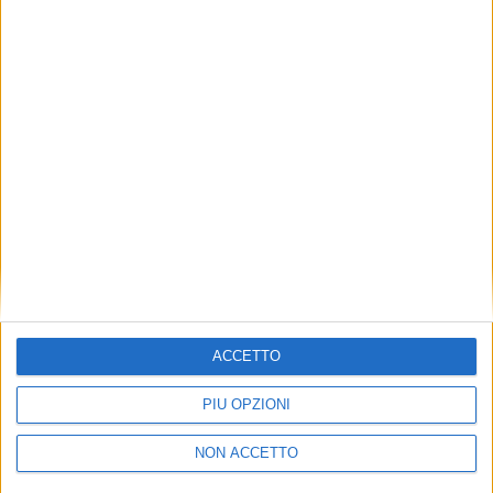
massima di 16 nodi e la velocità di crociera di 15 nodi.
L’ultimo prezzo richiesto conosciuto per la vendita
era di 6.299.000 dollari.
CLICCA QUI
PER ISCRIVERTI AL
LA
NEWSLETTER GRATUITA DI SUPER YACHT 24
ACCETTO
PIÙ OPZIONI
NON ACCETTO