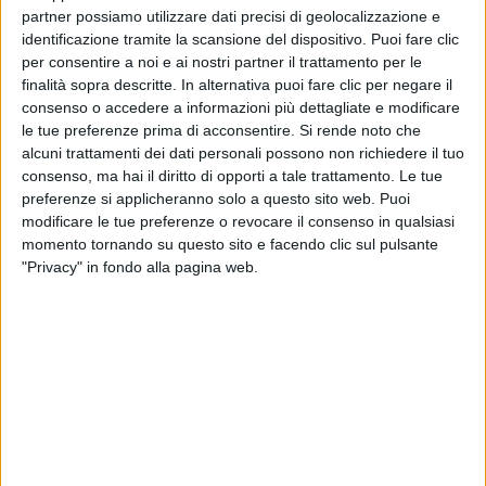
partner possiamo utilizzare dati precisi di geolocalizzazione e
identificazione tramite la scansione del dispositivo. Puoi fare clic
La sua analisi spiega come le prospettive della
per consentire a noi e ai nostri partner il trattamento per le
nautica da diporto, nonostante l’effettiva crescita
finalità sopra descritte. In alternativa puoi fare clic per negare il
in termini di fatturato, non vertano però e
consenso o accedere a informazioni più dettagliate e modificare
necessariamente a favore della redditività dei porti
le tue preferenze prima di acconsentire.
Si rende noto che
turistici stessi. I risvolti, di fatto, vanno visti nelle
alcuni trattamenti dei dati personali possono non richiedere il tuo
opportunità collaterali, offerte da un andamento
consenso, ma hai il diritto di opporti a tale trattamento. Le tue
preferenze si applicheranno solo a questo sito web. Puoi
anomalo dell’economia globale colpito da ricadute
modificare le tue preferenze o revocare il consenso in qualsiasi
sul tessuto sociale, atte a favorire il consolidamento
momento tornando su questo sito e facendo clic sul pulsante
del segmento luxury a scapito della nautica media
"Privacy" in fondo alla pagina web.
e di quella popolare, offrendo conseguentemente
un’evidente stabilità nel segmento navale relativo
ai super yacht.
A ciò i marina devono saper far fronte, offrendo fra
l’altro maggiori servizi, armandosi di competitività e
doti attrattive per i clienti esteri, senza tralasciare
importanti provvedimenti per approvvigionarsi di
acqua ed elettricità a costi competitivi, che