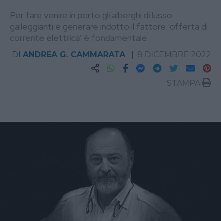
Per fare venire in porto gli alberghi di lusso
galleggianti e generare indotto il fattore ‘offerta di
corrente elettrica’ è fondamentale
DI
ANDREA G. CAMMARATA
8 DICEMBRE 2022
STAMPA