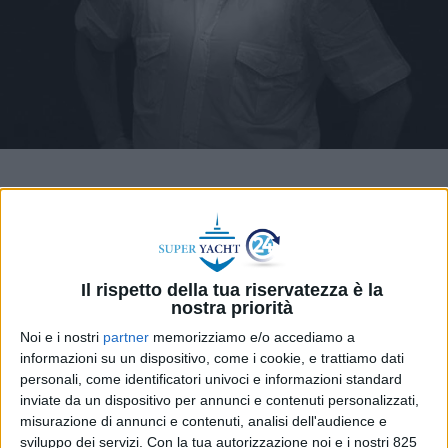
Il comandante Vasco De Cet, consulente di
Assomarinas, support manager di Marinedi e
Il rispetto della tua riservatezza è la
former manager di Marina di Portisco, nonché
nostra priorità
autorevole esperto nel campo del marina
Noi e i nostri
partner
memorizziamo e/o accediamo a
management, in questa intervista offre ai lettori di
informazioni su un dispositivo, come i cookie, e trattiamo dati
SUPER YACHT 24 una panoramica su come
personali, come identificatori univoci e informazioni standard
cambiano i porti turistici e le modalità dei servizi
inviate da un dispositivo per annunci e contenuti personalizzati,
offerti, con accezione alle esigenze del settore
misurazione di annunci e contenuti, analisi dell'audience e
sviluppo dei servizi.
Con la tua autorizzazione noi e i nostri 825
super yacht.