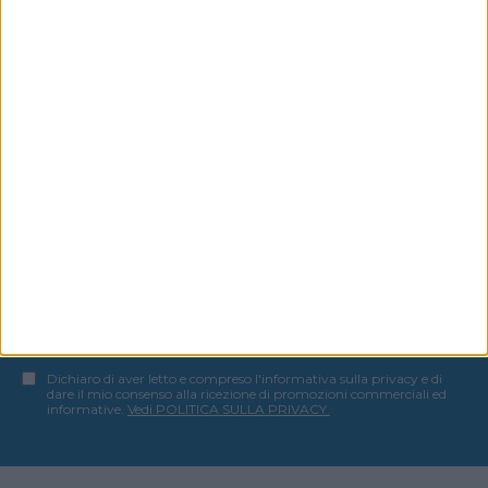
CLICCA QUI
PER ISCRIVERTI ALLA NEWSLETTER
GRATUITA DI SUPER YACHT 24
ISCRIVITI ALLA NEWSLETTER
ISCRIVITI
Dichiaro di aver letto e compreso l'informativa sulla privacy e di
dare il mio consenso alla ricezione di promozioni commerciali ed
informative.
Vedi POLITICA SULLA PRIVACY.