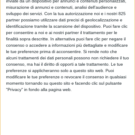
inviate da un dispositivo per annunci e contenuti personalizzati,
misurazione di annunci e contenuti, analisi dell'audience e
sviluppo dei servizi.
Con la tua autorizzazione noi e i nostri 825
partner possiamo utilizzare dati precisi di geolocalizzazione e
identificazione tramite la scansione del dispositivo. Puoi fare clic
per consentire a noi e ai nostri partner il trattamento per le
finalità sopra descritte. In alternativa puoi fare clic per negare il
consenso o accedere a informazioni più dettagliate e modificare
le tue preferenze prima di acconsentire.
Si rende noto che
alcuni trattamenti dei dati personali possono non richiedere il tuo
All’ultimo Monaco Yacht Show appena andato in
consenso, ma hai il diritto di opporti a tale trattamento. Le tue
scena nel Principato di Monaco il cantiere italiano
preferenze si applicheranno solo a questo sito web. Puoi
Amer ha svelato il progetto di un nuovo modello
modificare le tue preferenze o revocare il consenso in qualsiasi
explorer battezzato Amer 41.
momento tornando su questo sito e facendo clic sul pulsante
"Privacy" in fondo alla pagina web.
Commissionato a inizio 2022, il costruttore intende
iniziare a breve i lavori per poter consegnare entro
il 2025 questo super yacht explorer al suo
armatore.
Il nuovo modello, che presenta un profilo alto con