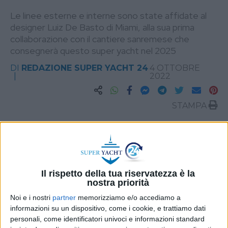
Le linee esterne e interne sono state affidate al
designer Luiz De Basto di Miami, alla sua prima
collaborazione con il cantiere sanremese che
consegnerà questo super yacht nel 2025
DI
REDAZIONE SUPER YACHT 24
4 OTTOBRE
2022
STAMPA
Il rispetto della tua riservatezza è la
nostra priorità
Noi e i nostri
partner
memorizziamo e/o accediamo a
informazioni su un dispositivo, come i cookie, e trattiamo dati
personali, come identificatori univoci e informazioni standard