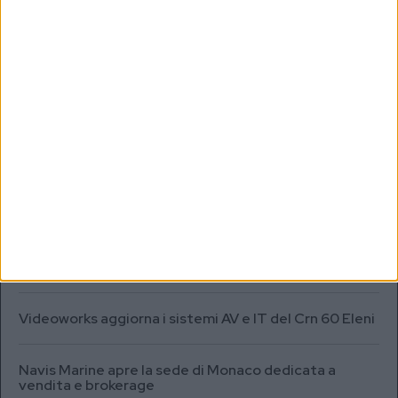
MARKET REPORT
SEA.AI addestra l’IA per il rilevamento degli oggetti
sommersi in Antartide
Testata fuel cell con densità energetica fino a 12
volte superiore alle batterie
A+T Instruments presenta il nuovo display grafico
HFD5
Videoworks aggiorna i sistemi AV e IT del Crn 60 Eleni
Navis Marine apre la sede di Monaco dedicata a
vendita e brokerage