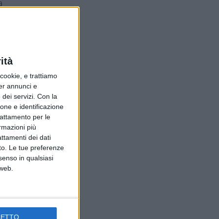
a
a
de
a
ità
 e
ookie, e trattiamo
per i
per annunci e
dei servizi.
Con la
ione e identificazione
 in
trattamento per le
ormazioni più
go 27
attamenti dei dati
rà
nto. Le tue preferenze
senso in qualsiasi
 web.
he
llo
ti un
CETTO