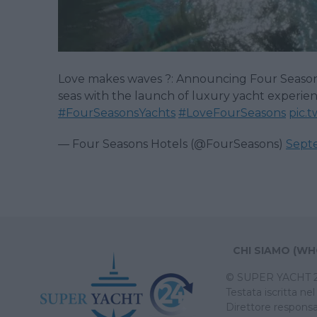
Love makes waves ?: Announcing Four Season
seas with the launch of luxury yacht experience
#FourSeasonsYachts
#LoveFourSeasons
pic.
— Four Seasons Hotels (@FourSeasons)
Sept
CHI SIAMO (WH
© SUPER YACHT 24 (
Testata iscritta n
Direttore responsa