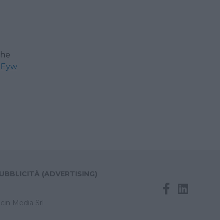
the
hEyw
UBBLICITÀ (ADVERTISING)
cin Media Srl