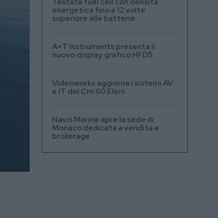
Testata fuel cell con densità
energetica fino a 12 volte
superiore alle batterie
A+T Instruments presenta il
nuovo display grafico HFD5
Videoworks aggiorna i sistemi AV
e IT del Crn 60 Eleni
Navis Marine apre la sede di
Monaco dedicata a vendita e
brokerage