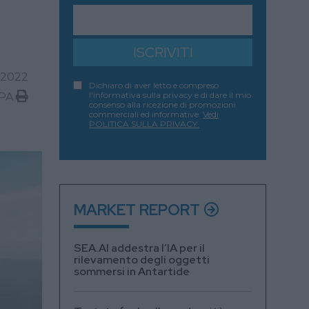
ISCRIVITI
 2022
Dichiaro di aver letto e compreso
l'informativa sulla privacy e di dare il mio
PA
consenso alla ricezione di promozioni
commerciali ed informative.
Vedi
POLITICA SULLA PRIVACY.
MARKET REPORT
SEA.AI addestra l’IA per il
rilevamento degli oggetti
sommersi in Antartide