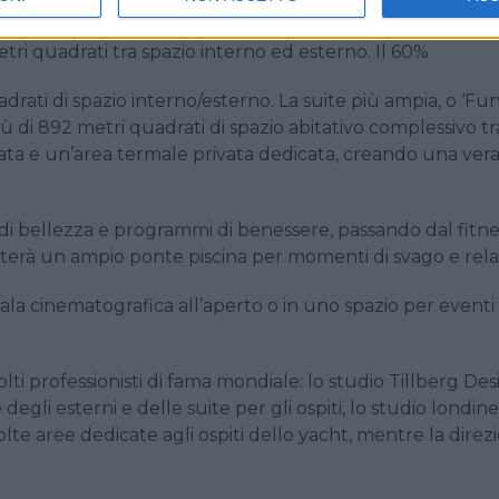
tri quadrati tra spazio interno ed esterno. Il 60%
adrati di spazio interno/esterno. La suite più ampia, o ‘Fu
à più di 892 metri quadrati di spazio abitativo complessivo tr
ata e un’area termale privata dedicata, creando una vera
 di bellezza e programmi di benessere, passando dal fitne
iterà un ampio ponte piscina per momenti di svago e rela
ala cinematografica all’aperto o in uno spazio per eventi
lti professionisti di fama mondiale: lo studio Tillberg De
gli esterni e delle suite per gli ospiti, lo studio londin
lte aree dedicate agli ospiti dello yacht, mentre la direz