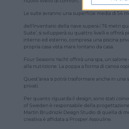
nuovo livello di comfort.
Le suite avranno una superficie media di 54 me
dell’inventario della nave supera i 76 metri qu
Suite’, si svilupperà su quattro livelli e offrir
interno ed esterno, compresa una piscina priv
propria casa vista mare lontano da casa.
Four Seasons Yacht offrirà una spa, un salone
alla nutrizione. La poppa a forma di canoa osp
Quest’area si potrà trasformare anche in una s
privati.
Per quanto riguarda il design, sono stati coinvo
of Sweden è responsabile della progettazione de
Martin Brudnizki Design Studio di quella di mo
creativa è affidata a Prosper Assouline.