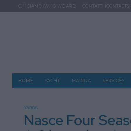
CHI SIAMO (WHO WE ARE)
CONTATTI (CONTACTS)
HOME
YACHT
MARINA
SERVICES
YARDS
Nasce Four Seaso