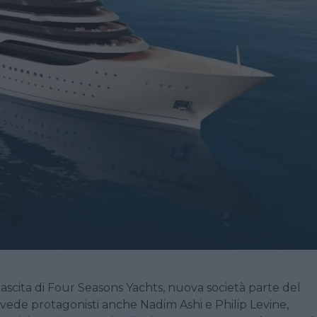
scita di Four Seasons Yachts, nuova società parte del
ede protagonisti anche Nadim Ashi e Philip Levine,