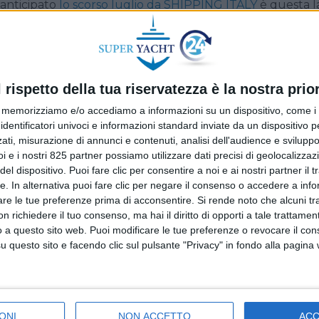
 anticipato
lo scorso luglio da SHIPPING ITALY
è questa l
missionato al gruppo navalmeccanico italiano una prim
o stabilimento produttivo di Ancona. L’accordo compren
ri due navi a fronte di un investimento complessivo pari 
l rispetto della tua riservatezza è la nostra prior
atterizzerà per l’artigianalità, un servizio personalizzato
memorizziamo e/o accediamo a informazioni su un dispositivo, come i c
 a tutti gli ospiti che vogliano assecondare il loro amore 
identificatori univoci e informazioni standard inviate da un dispositivo 
 viaggi in mare”.
ati, misurazione di annunci e contenuti, analisi dell'audience e sviluppo 
i e i nostri 825 partner possiamo utilizzare dati precisi di geolocalizzaz
nave, o meglio sul primo Four Seasons Yacht, attualmente
el dispositivo. Puoi fare clic per consentire a noi e ai nostri partner il 
tte. In alternativa puoi fare clic per negare il consenso o accedere a inf
e che salperà entro fine 2025: sarà lungo 207 metri e lar
are le tue preferenze prima di acconsentire.
Si rende noto che alcuni tr
ato nei minimi dettagli e la costruzione di ogni suite coste
 richiedere il tuo consenso, ma hai il diritto di opporti a tale trattame
% di spazio abitativo in più per ospite rispetto a quello
o a questo sito web. Puoi modificare le tue preferenze o revocare il con
a privacy e flessibilità in un ambiente residenziale.
questo sito e facendo clic sul pulsante "Privacy" in fondo alla pagina
ave risultano simili a ville, con finestre a tutta altezza c
l’accesso ad ampie terrazze. Le grandi dimensioni sia de
 presenza di soffitti altri 2,4 metri consentiranno agli ospi
ONI
NON ACCETTO
AC