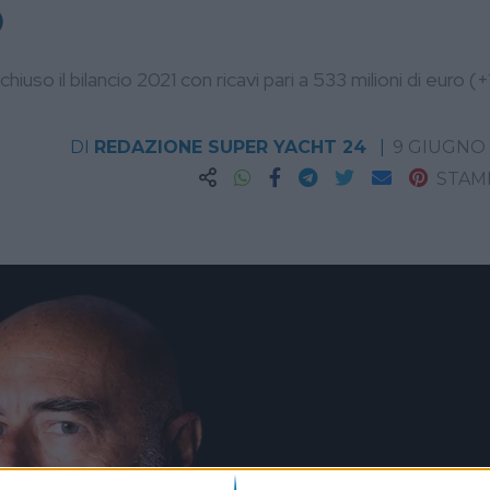
o
uso il bilancio 2021 con ricavi pari a 533 milioni di euro (
DI
REDAZIONE SUPER YACHT 24
9 GIUGNO
STAM