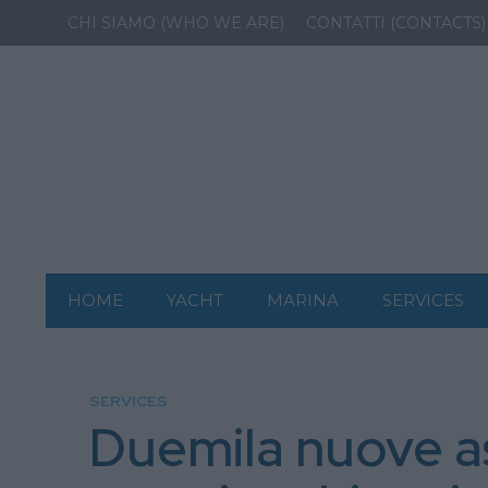
CHI SIAMO (WHO WE ARE)
CONTATTI (CONTACTS)
HOME
YACHT
MARINA
SERVICES
SERVICES
Duemila nuove ass