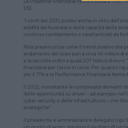
La Posizione finanziaria netta è scesa a -139,7
1,92.
“I conti del 2021, positivi
anche in virtù dell’an
solidità dei business e della capacità della soci
continuo cambiamento e caratterizzati da forte
Rina preannuncia come il trend positivo stia
andamento dei ricavi pari a circa 141 milioni di
e la raccolta ordini a quasi 207 milioni di e
finanziaria per l’anno in corso. Per quanto rigua
per il 71% e la Performance Finanziaria Netta è 
Il 2022, nonostante le complessità derivanti d
delle opportunità su driver – ad esempio nell’a
cyber security e delle infrastrutture – che Rin
strategiche”.
Il
presidente e amministratore delegato U
go 
un punto di arrivo, ma sono il risultato di un 