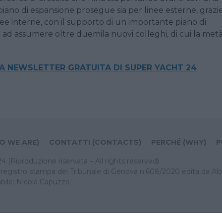
ro piano di espansione prosegue sia per linee esterne, grazi
inee interne, con il supporto
di un importante piano di
i ad assumere oltre duemila nuovi colleghi, di cui la metà
LA NEWSLETTER GRATUITA DI SUPER YACHT 24
O WE ARE)
CONTATTI (CONTACTS)
PERCHÉ (WHY)
P
Riproduzione riservata – All rights reserved)
el registro stampa del Tribunale di Genova n.608/2020 edita da Alo
bile: Nicola Capuzzo