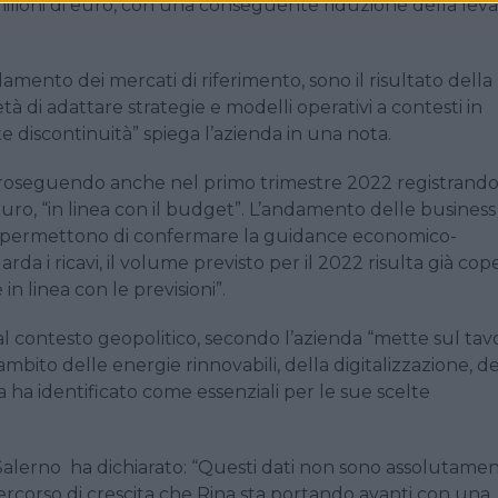
 milioni di euro, con una conseguente riduzione della leva
damento dei mercati di riferimento,
sono il risultato della
età di
adattare strategie e modelli operativi a contesti in
 discontinuità” spiega l’azienda in una nota.
 proseguendo anche nel primo trimestre 2022 registrand
 euro, “in linea con il budget”. L’andamento delle business
uro “permettono di confermare la guidance economico-
rda i ricavi, il volume previsto per il 2022 risulta già cop
in linea con le previsioni”.
al contesto geopolitico, secondo l’azienda “mette sul tav
mbito delle energie rinnovabili, della digitalizzazione, de
a ha identificato come essenziali per le sue scelte
Salerno ha dichiarato
: “Questi dati non sono assolutame
percorso di crescita che Rina sta portando avanti con una