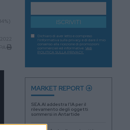
+14%)
ISCRIVITI
Dichiaro di aver letto e compreso
 2022
l'informativa sulla privacy e di dare il mio
consenso alla ricezione di promozioni
PA
commerciali ed informative.
Vedi
POLITICA SULLA PRIVACY.
MARKET REPORT
SEA.AI addestra l’IA per il
rilevamento degli oggetti
sommersi in Antartide