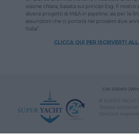
visione chiara, basata sui principi Esg. Il nost
diversi progetti di M&A in pipeline, sia per le l
assunzioni che ci porterà nei prossimi due ann
Italia”.
CLICCA QUI
PER ISCRIVERTI AL
CHI SIAMO (WH
© SUPER YACHT 24 (
Testata iscritta n
Direttore responsa