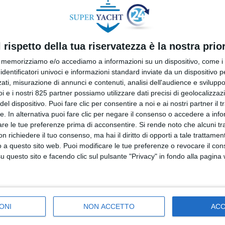
l rispetto della tua riservatezza è la nostra prior
memorizziamo e/o accediamo a informazioni su un dispositivo, come i c
identificatori univoci e informazioni standard inviate da un dispositivo 
ati, misurazione di annunci e contenuti, analisi dell'audience e sviluppo 
i e i nostri 825 partner possiamo utilizzare dati precisi di geolocalizzaz
el dispositivo. Puoi fare clic per consentire a noi e ai nostri partner il 
tte. In alternativa puoi fare clic per negare il consenso o accedere a inf
are le tue preferenze prima di acconsentire.
Si rende noto che alcuni tr
 richiedere il tuo consenso, ma hai il diritto di opporti a tale trattame
o a questo sito web. Puoi modificare le tue preferenze o revocare il con
questo sito e facendo clic sul pulsante "Privacy" in fondo alla pagina
zione, certificazione e consulenza ingegneristica, ha
iuso con ricavi netti al 31 dicembre pari a 533 milioni di 
ONI
NON ACCETTO
AC
netto salito a 8,1 milioni di euro rispetto ai 4,9 milioni del 