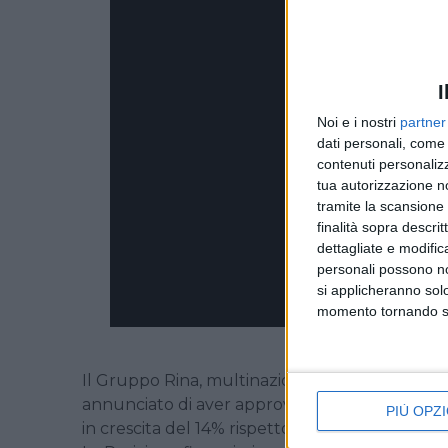
I
Noi e i nostri
partner
dati personali, come 
contenuti personalizz
tua autorizzazione no
tramite la scansione d
finalità sopra descri
dettagliate e modific
personali possono non
si applicheranno sol
momento tornando su 
Il Gruppo Rina, multinazionale attiva nell’ispe
annunciato di aver approvato il bilancio 2021 ch
PIÙ OPZI
in crescita del 14% rispetto al 2020, e un
utile 