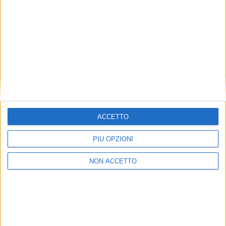
garantite dal cantiere anche con mare formato e
all’ancora grazie agli stabilizzatori giroscopici
Seakeeper.
CLICCA QUI
PER ISCRIVERTI ALLA NEWSLETTER
GRATUITA DI SUPER YACHT 24
ACCETTO
PIÙ OPZIONI
NON ACCETTO