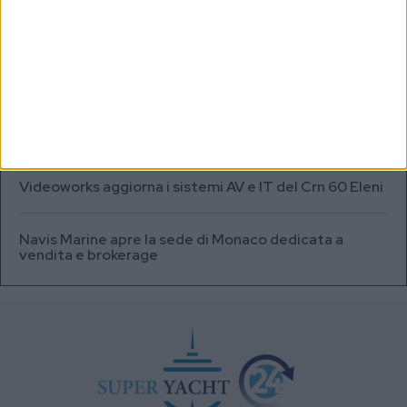
Testata fuel cell con densità energetica fino a 12
volte superiore alle batterie
A+T Instruments presenta il nuovo display grafico
HFD5
Videoworks aggiorna i sistemi AV e IT del Crn 60 Eleni
Navis Marine apre la sede di Monaco dedicata a
vendita e brokerage