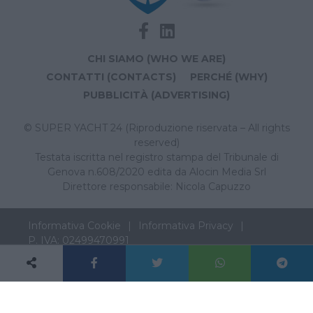
CHI SIAMO (WHO WE ARE)
CONTATTI (CONTACTS)
PERCHÉ (WHY)
PUBBLICITÀ (ADVERTISING)
© SUPER YACHT 24 (Riproduzione riservata – All rights
reserved)
Testata iscritta nel registro stampa del Tribunale di
Genova n.608/2020 edita da Alocin Media Srl
Direttore responsabile: Nicola Capuzzo
Informativa Cookie
Informativa Privacy
P. IVA: 02499470991