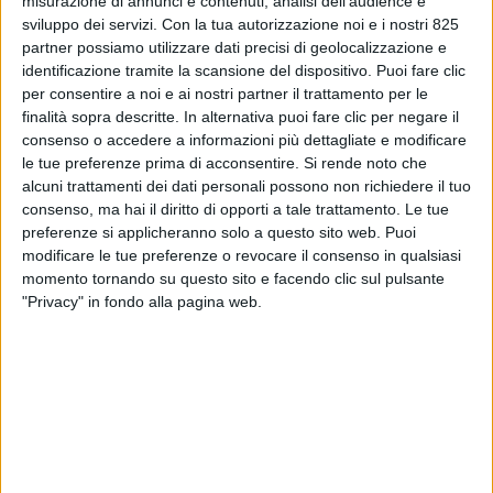
misurazione di annunci e contenuti, analisi dell'audience e
sviluppo dei servizi.
Con la tua autorizzazione noi e i nostri 825
partner possiamo utilizzare dati precisi di geolocalizzazione e
identificazione tramite la scansione del dispositivo. Puoi fare clic
per consentire a noi e ai nostri partner il trattamento per le
finalità sopra descritte. In alternativa puoi fare clic per negare il
consenso o accedere a informazioni più dettagliate e modificare
le tue preferenze prima di acconsentire.
Si rende noto che
alcuni trattamenti dei dati personali possono non richiedere il tuo
consenso, ma hai il diritto di opporti a tale trattamento. Le tue
A solo poche settimane dal varo del secondo
preferenze si applicheranno solo a questo sito web. Puoi
superyacht Mangusta 104 Rev la Overmarine
modificare le tue preferenze o revocare il consenso in qualsiasi
Group annuncia la vendita della quinta unità che
momento tornando su questo sito e facendo clic sul pulsante
sarà consegnata nell’estate del 2023 a un ulteriore
"Privacy" in fondo alla pagina web.
cliente americano introdotto dalla Brokerage
House Reel Deal Yachts.
“Il Mangusta 104 Rev si conferma un modello di
grande interesse per il mercato americano, è uno
yacht unico e perfetto per navigare tra i bassi
fondali delle Bahamas e della Florida grazie al